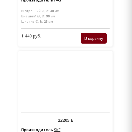
Внутренний ∅, d:
40
мм
Внешний ∅, D:
90
мм
Ширина ∅, b:
23
мм
1 440 руб.
22205 E
Производитель
SKF