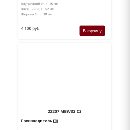
Внутренний ∅, d:
25
мм
Внешний ∅, D:
52
мм
Ширина ∅, b:
18
мм
4 100 руб.
22207 MBW33 C3
Производитель
FBJ