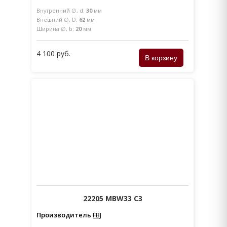
Внутренний ∅, d:
30
мм
Внешний ∅, D:
62
мм
Ширина ∅, b:
20
мм
4 100 руб.
22205 MBW33 C3
Производитель
FBJ