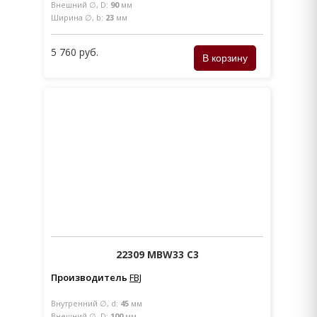
Внешний ∅, D:
90
мм
Ширина ∅, b:
23
мм
5 760 руб.
22309 MBW33 C3
Производитель
FBJ
Внутренний ∅, d:
45
мм
Внешний ∅, D:
100
мм