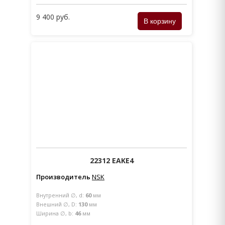
9 400 руб.
22312 EAKE4
Производитель
NSK
Внутренний ∅, d:
60
мм
Внешний ∅, D:
130
мм
Ширина ∅, b:
46
мм