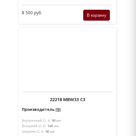
8 500 руб.
22218 MBW33 C3
Производитель
FBJ
Внутренний ∅, d:
90
мм
Внешний ∅, D:
160
мм
Ширина ∅, b:
40
мм