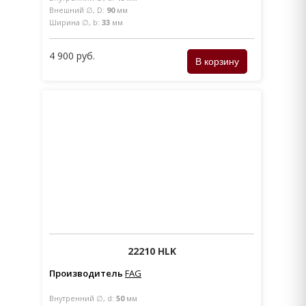
Внешний ∅, D:
90
мм
Ширина ∅, b:
33
мм
4 900 руб.
22210 HLK
Производитель
FAG
Внутренний ∅, d:
50
мм