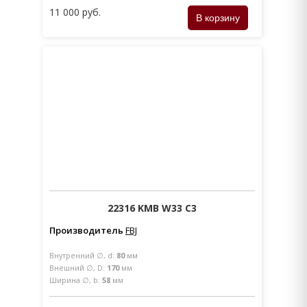
11 000 руб.
22316 KMB W33 C3
Производитель
FBJ
Внутренний ∅, d:
80
мм
Внешний ∅, D:
170
мм
Ширина ∅, b:
58
мм