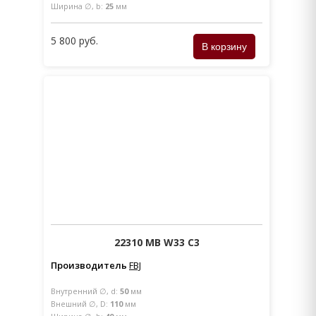
Ширина ∅, b:
25
мм
5 800 руб.
22310 MB W33 C3
Производитель
FBJ
Внутренний ∅, d:
50
мм
Внешний ∅, D:
110
мм