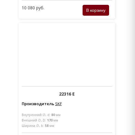
10 080 руб.
22316 E
Производитель
SKF
Внутренний ∅, d:
80
мм
Внешний ∅, D:
170
мм
Ширина ∅, b:
58
мм