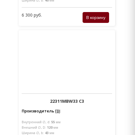
Ширина ∅, b:
40
мм
6 300 руб.
22311MBW33 C3
Производитель
FBJ
Внутренний ∅, d:
55
мм
Внешний ∅, D:
120
мм
Ширина ∅, b:
43
мм