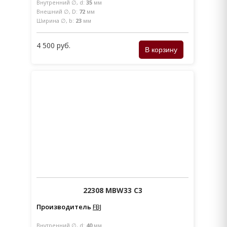
Внутренний ∅, d:
35
мм
Внешний ∅, D:
72
мм
Ширина ∅, b:
23
мм
4 500 руб.
22308 MBW33 C3
Производитель
FBJ
Внутренний ∅, d:
40
мм