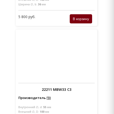
Ширина ∅, b:
36
мм
5 800 руб.
22211 MBW33 C3
Производитель
FBJ
Внутренний ∅, d:
55
мм
Внешний ∅, D:
100
мм