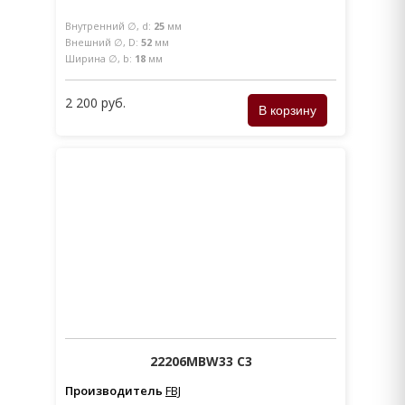
Внутренний ∅, d:
25
мм
Внешний ∅, D:
52
мм
Ширина ∅, b:
18
мм
2 200 руб.
22206MBW33 C3
Производитель
FBJ