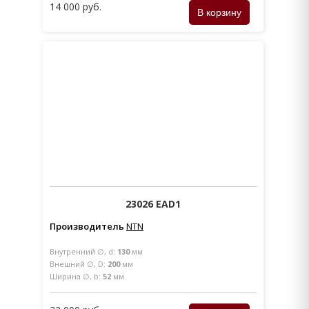
14 000 руб.
23026 EAD1
Производитель
NTN
Внутренний ∅, d:
130
мм
Внешний ∅, D:
200
мм
Ширина ∅, b:
52
мм