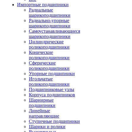
Импортные подшипники
Радиальные
шарикоподшипники
Радиально-упорные
шарикоподшипники
Самоустанавливающиеся
шарикоподшипники
Цилиндрические
роликоподшипники
Конические
роликоподшипники
Сферические
роликоподшипники
Упорные подшипники
Игольчатые
роликоподшипники
Подшипниковые узлы
Корпуса подшипников
Шарнирные
подшипники
Линейные
направляющие
Ступичные подшипники
Шарики и ролики
Выжимные и