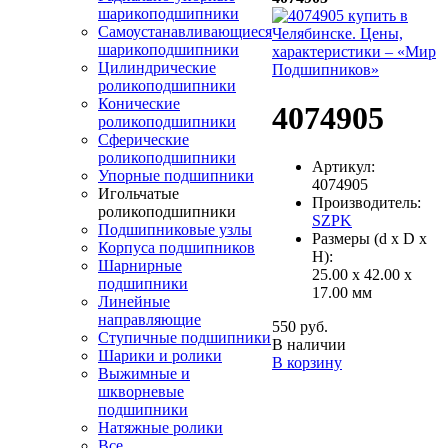
шарикоподшипники
Самоустанавливающиеся
шарикоподшипники
Цилиндрические
роликоподшипники
Конические
4074905
роликоподшипники
Сферические
роликоподшипники
Артикул:
Упорные подшипники
4074905
Игольчатые
Производитель:
роликоподшипники
SZPK
Подшипниковые узлы
Размеры (d x D x
Корпуса подшипников
H):
Шарнирные
25.00 x 42.00 x
подшипники
17.00 мм
Линейные
направляющие
550 руб.
Ступичные подшипники
В наличии
Шарики и ролики
В корзину
Выжимные и
шкворневые
подшипники
Натяжные ролики
Все