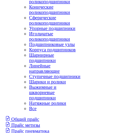
роликоподшипники
Конические
роликоподшипники
Сферические
роликоподшипники
Упорные подшипники
Игольчатые
роликоподшипники
Подшипниковые узлы
Корпуса подшипников
Шарнирные
подшипники
Линейные
направляющие
Ступичные подшипники
Шарики и ролики
Выжимные и
шкворневые
подшипники
Натяжные ролики
Все
Общий прайс
Прайс метизы
Прайс пневматика