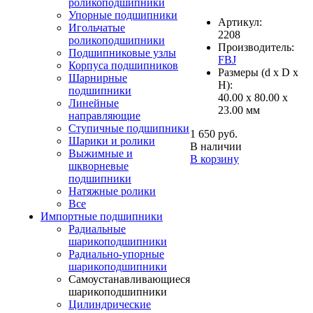
роликоподшипники
Упорные подшипники
Артикул:
Игольчатые
2208
роликоподшипники
Производитель:
Подшипниковые узлы
FBJ
Корпуса подшипников
Размеры (d x D x
Шарнирные
H):
подшипники
40.00 x 80.00 x
Линейные
23.00 мм
направляющие
Ступичные подшипники
1 650 руб.
Шарики и ролики
В наличии
Выжимные и
В корзину
шкворневые
подшипники
Натяжные ролики
Все
Импортные подшипники
Радиальные
шарикоподшипники
Радиально-упорные
шарикоподшипники
Самоустанавливающиеся
шарикоподшипники
Цилиндрические